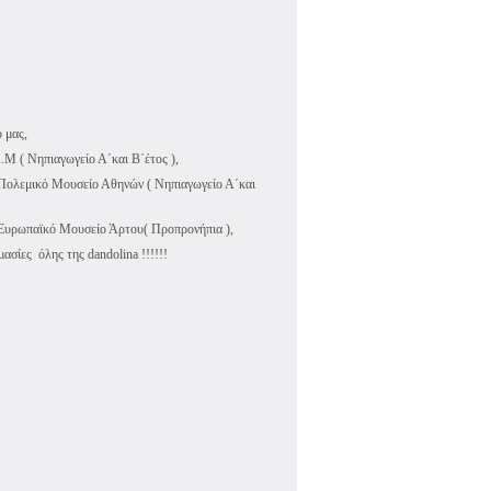
 μας,
.M ( Nηπιαγωγείο Α΄και Β΄έτος ),
 Πολεμικό Μουσείο Αθηνών ( Νηπιαγωγείο Α΄και
 Ευρωπαϊκό Μουσείο Άρτου( Προπρονήπια ),
ασίες όλης της dandolina !!!!!!