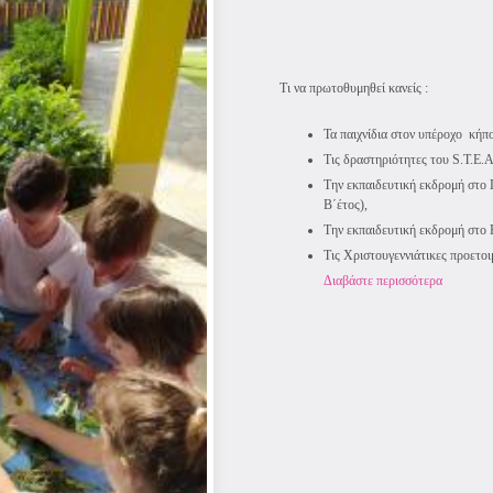
Τι να πρωτοθυμηθεί κανείς :
Τα παιχνίδια στον υπέροχο κήπο
Τις δραστηριότητες του S.T.E.A
Την εκπαιδευτική εκδρομή στο
Β΄έτος),
Την εκπαιδευτική εκδρομή στο
Τις Χριστουγεννιάτικες προετοιμ
Διαβάστε περισσότερα