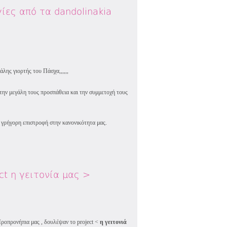
ίες από τα dandolinakia
άλης γιορτής του Πάσχα,,,,,,
 την μεγάλη τους προσπάθεια και την συμμετοχή τους
 γρήγορη επιστροφή στην κανονικότητα μας.
ct η γειτονία μας >
Προπρονήπια μας , δουλέψαν το project <
η γειτονιά