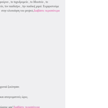
 φούρνο , το
ταχυδρομείο , το Μουσείο , το
ίο, τον παιδίατρο , την παιδική χαρά
. Ευχαριστούμε
 στην υλοποίηση του project,
Διαβάστε περισσότερα
χρονιά ξεκίνησαν.
και απογευματινές ώρες.
χώρους μας!
Διαβάστε περισσότερα