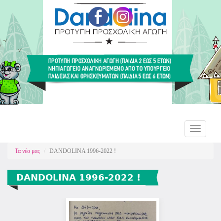
Παράκαμψη
προς
το
κυρίως
περιεχόμενο
Dandolina
Toggle
navigation
Τα νέα μας
DANDOLINA 1996-2022 !
DANDOLINA 1996-2022 !