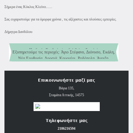
Σήμερα ένας Κύκλος Κλείνει.......
Σας ευχαριστούμε για τα όμορφα χρόνια , τις αξέχαστες και πλούσιες εμπειρίες.
Δήμητρα Δανδόλου
Εξυπηρετούμε τις περιοχές: Άγιο Στέφανο, Διόνυσο, Εκάλη,
Νέα Ερυθραία, Δροσιά, Κρυονέρι, Ροδόπολη, Άνοιξη,
Παιδικός Σταθμός (παιδιά 2 έως 5 ετών)
Αφίδνες, Καπανδρίτι, Εύξεινο Πόντο, Κάτω Κηφισιά και
Νηπιαγωγείο αναγνωρισμένο από το Υπουργείο Παιδείας και
Σταμάτα.
Θρησκευμάτων (παιδιά 5 έως 6 ετών)
Επικοινωνήστε μαζί μας
Βάγια 135,
Σταμάτα Αττικής, 14575
Τηλεφωνήστε μας
2106216594