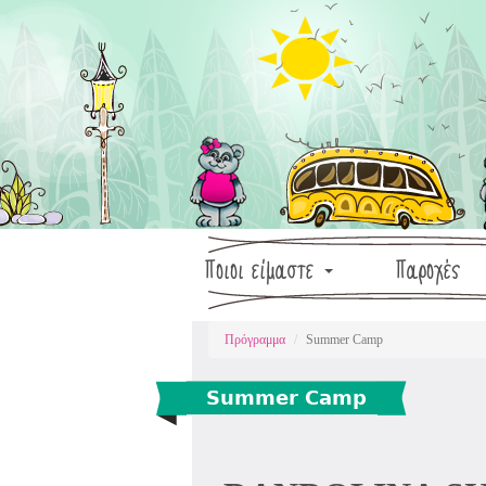
Παράκαμψη
προς
το
κυρίως
περιεχόμενο
Dandolina
Ποιοι είμαστε
Παροχές
Πρόγραμμα
Summer Camp
Summer Camp