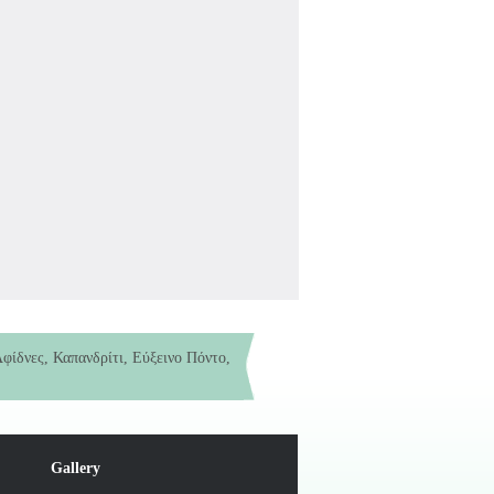
φίδνες, Καπανδρίτι, Εύξεινο Πόντο,
ς 6 ετών)
Gallery