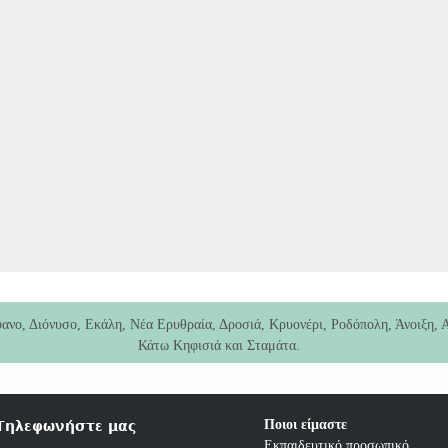
φανο, Διόνυσο, Εκάλη, Νέα Ερυθραία, Δροσιά, Κρυονέρι, Ροδόπολη, Άνοιξη, Α
Κάτω Κηφισιά και Σταμάτα.
Παιδικός Σταθμός (παιδιά 2 έως 5 ετών)
ο αναγνωρισμένο από το Υπουργείο Παιδείας και Θρησκευμάτων (παιδιά 5 έω
Ποιοι είμαστε
Τηλεφωνήστε μας
Εκπαιδευτικό προσωπικό