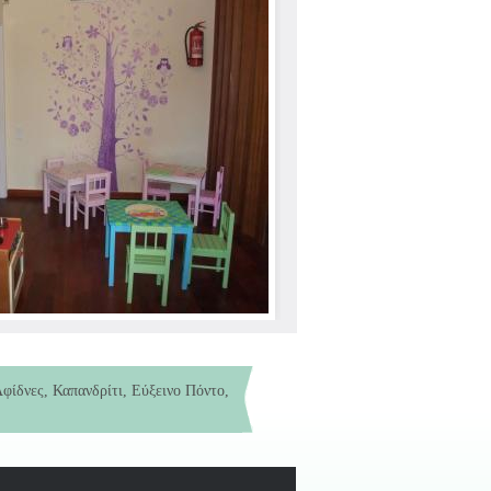
φίδνες, Καπανδρίτι, Εύξεινο Πόντο,
ς 6 ετών)