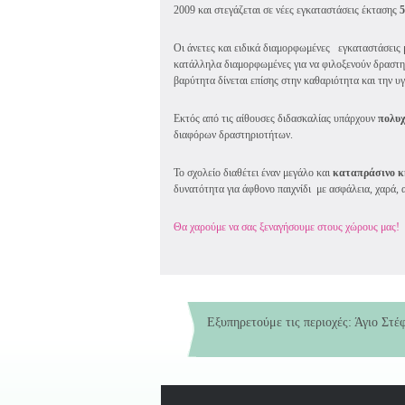
2009 και στεγάζεται σε νέες εγκαταστάσεις έκτασης
5
Οι άνετες και ειδικά διαμορφωμένες εγκαταστάσεις
κατάλληλα διαμορφωμένες για να φιλοξενούν δραστη
βαρύτητα δίνεται επίσης στην καθαριότητα και την υ
Εκτός από τις αίθουσες διδασκαλίας υπάρχουν
πολυ
διαφόρων δραστηριοτήτων.
Το σχολείο διαθέτει έναν μεγάλο και
καταπράσινο κ
δυνατότητα για άφθονο παιχνίδι με ασφάλεια, χαρά,
Θα χαρούμε να σας ξεναγήσουμε στους χώρους μας!
Εξυπηρετούμε τις περιοχές: Άγιο Στέ
Νηπιαγωγεί