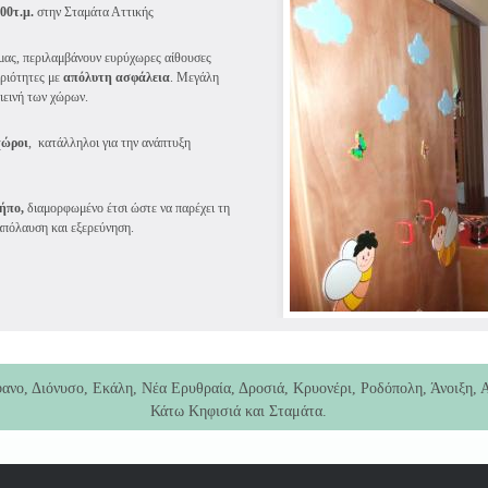
00τ.μ.
στην Σταμάτα Αττικής
 μας, περιλαμβάνουν ευρύχωρες αίθουσες
ριότητες με
απόλυτη ασφάλεια
. Μεγάλη
γιεινή των χώρων.
χώροι
, κατάλληλοι για την ανάπτυξη
ήπο,
διαμορφωμένο έτσι ώστε να παρέχει τη
 απόλαυση και εξερεύνηση.
φανο, Διόνυσο, Εκάλη, Νέα Ερυθραία, Δροσιά, Κρυονέρι, Ροδόπολη, Άνοιξη, Α
Κάτω Κηφισιά και Σταμάτα.
Παιδικός Σταθμός (παιδιά 2 έως 5 ετών)
ο αναγνωρισμένο από το Υπουργείο Παιδείας και Θρησκευμάτων (παιδιά 5 έω