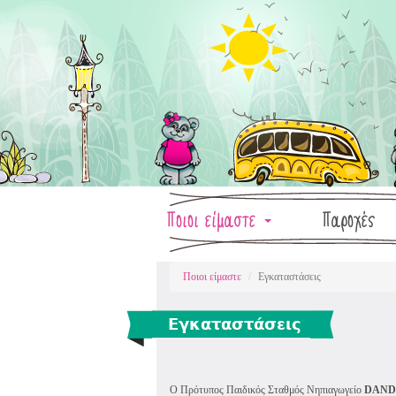
Παράκαμψη
προς
το
κυρίως
περιεχόμενο
Dandolina
Ποιοι είμαστε
Παροχές
Ποιοι είμαστε
Εγκαταστάσεις
Εγκαταστάσεις
Ο Πρότυπος Παιδικός Σταθμός Νηπιαγωγείο
DAND