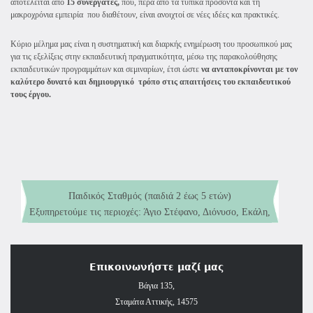
αποτελείται από
15 συνεργά
τες,
που, πέρα από τα τυπικά προσόντα και τη
μακροχρόνια εμπειρία που διαθέτουν, είναι ανοιχτοί σε νέες ιδέες και πρακτικές.
Κύριο μέλημα μας είναι η συστηματική και διαρκής ενημέρωση του προσωπικού μας
για τις εξελίξεις στην εκπαιδευτική πραγματικότητα, μέσω της παρακολούθησης
εκπαιδευτικών προγραμμάτων και σεμιναρίων, έτσι ώστε
να ανταποκρίνονται με τον
καλύτερο δυνατό και δημιουργικό τρόπο στις απαιτήσεις του εκπαιδευτικού
τους έργου.
Εξυπηρετούμε τις περιοχές: Άγιο Στέφανο, Διόνυσο, Εκάλη,
Νέα Ερυθραία, Δροσιά, Κρυονέρι, Ροδόπολη, Άνοιξη,
Παιδικός Σταθμός (παιδιά 2 έως 5 ετών)
Αφίδνες, Καπανδρίτι, Εύξεινο Πόντο, Κάτω Κηφισιά και
Νηπιαγωγείο αναγνωρισμένο από το Υπουργείο Παιδείας και
Σταμάτα.
Θρησκευμάτων (παιδιά 5 έως 6 ετών)
Επικοινωνήστε μαζί μας
Βάγια 135,
Σταμάτα Αττικής, 14575