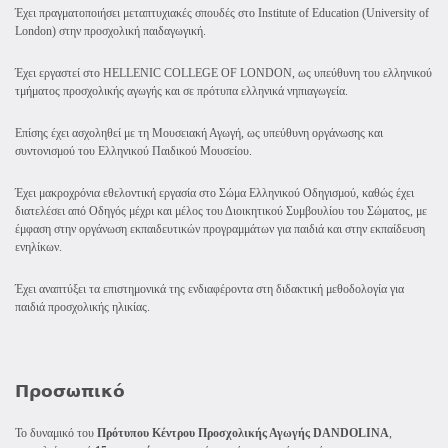
Έχει πραγματοποιήσει μεταπτυχιακές σπουδές στο Institute of Education (University of
London) στην προσχολική παιδαγωγική.
Έχει εργαστεί στο HELLENIC COLLEGE OF LONDON, ως υπεύθυνη του ελληνικού
τμήματος προσχολικής αγωγής και σε πρότυπα ελληνικά νηπιαγωγεία.
Επίσης έχει ασχοληθεί με τη Μουσειακή Αγωγή, ως υπεύθυνη οργάνωσης και
συντονισμού του Ελληνικού Παιδικού Μουσείου.
Έχει μακροχρόνια εθελοντική εργασία στο Σώμα Ελληνικού Οδηγισμού, καθώς έχει
διατελέσει από Οδηγός μέχρι και μέλος του Διοικητικού Συμβουλίου του Σώματος, με
έμφαση στην οργάνωση εκπαιδευτικών προγραμμάτων για παιδιά και στην εκπαίδευση
ενηλίκων.
Έχει αναπτύξει τα επιστημονικά της ενδιαφέροντα στη διδακτική μεθοδολογία για
παιδιά προσχολικής ηλικίας.
Προσωπικό
Το δυναμικό του
Πρότυπου Κέντρου Προσχολικής Αγωγής DANDOLINA
,