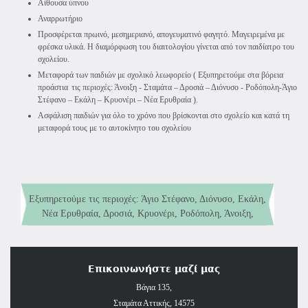
Αίθουσα ύπνου
Αναρρωτήριο
Προσφέρεται πρωινό, μεσημεριανό, απογευματινό φαγητό. Μαγειρεμένα με
φρέσκα υλικά. Η διαμόρφωση του διαιτολογίου γίνεται από τον παιδίατρο του
σχολείου.
Μεταφορά των παιδιών με σχολικό λεωφορείο ( Εξυπηρετούμε στα βόρεια
προάστια τις περιοχές: Άνοιξη - Σταμάτα – Δροσιά – Διόνυσο - Ροδόπολη-Άγιο
Στέφανο – Εκάλη – Κρυονέρι – Νέα Ερυθραία ).
Ασφάλιση παιδιών για όλο το χρόνο που βρίσκονται στο σχολείο και κατά τη
μεταφορά τους με το αυτοκίνητο του σχολείου
Εξυπηρετούμε τις περιοχές: Άγιο Στέφανο, Διόνυσο, Εκάλη,
Νέα Ερυθραία, Δροσιά, Κρυονέρι, Ροδόπολη, Άνοιξη,
Παιδικός Σταθμός (παιδιά 2 έως 5 ετών)
Αφίδνες, Καπανδρίτι, Εύξεινο Πόντο, Κάτω Κηφισιά και
Νηπιαγωγείο αναγνωρισμένο από το Υπουργείο Παιδείας και
Σταμάτα.
Θρησκευμάτων (παιδιά 5 έως 6 ετών)
Επικοινωνήστε μαζί μας
Βάγια 135,
Σταμάτα Αττικής, 14575