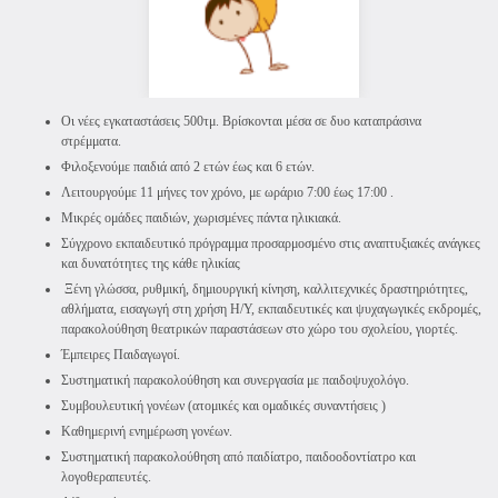
Οι νέες εγκαταστάσεις 500τμ. Βρίσκονται μέσα σε δυο καταπράσινα
στρέμματα.
Φιλοξενούμε παιδιά από 2 ετών έως και 6 ετών.
Λειτουργούμε 11 μήνες τον χρόνο, με ωράριο 7:00 έως 17:00 .
Μικρές ομάδες παιδιών, χωρισμένες πάντα ηλικιακά.
Σύγχρονο εκπαιδευτικό πρόγραμμα προσαρμοσμένο στις αναπτυξιακές ανάγκες
και δυνατότητες της κάθε ηλικίας
Ξένη γλώσσα, ρυθμική, δημιουργική κίνηση, καλλιτεχνικές δραστηριότητες,
αθλήματα, εισαγωγή στη χρήση Η/Υ, εκπαιδευτικές και ψυχαγωγικές εκδρομές,
παρακολούθηση θεατρικών παραστάσεων στο χώρο του σχολείου, γιορτές.
Έμπειρες Παιδαγωγοί.
Συστηματική παρακολούθηση και συνεργασία με παιδοψυχολόγο.
Συμβουλευτική γονέων (ατομικές και ομαδικές συναντήσεις )
Καθημερινή ενημέρωση γονέων.
Συστηματική παρακολούθηση από παιδίατρο, παιδοοδοντίατρο και
λογοθεραπευτές.