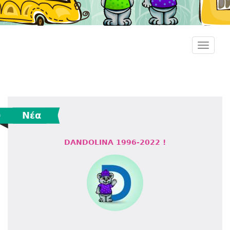
Dandolina
Toggle
navigation
Νέα
DANDOLINA 1996-2022 !