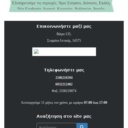
Εξυπηρετούμε τις περιοχές: Άγιο Στέφανο, Διόνυσο, Εκάλη,
Νέα Ερυθραία, Δροσιά, Κρυονέρι, Ροδόπολη, Άνοιξη,
Παιδικός Σταθμός (παιδιά 2 έως 5 ετών)
Αφίδνες, Καπανδρίτι, Εύξεινο Πόντο, Κάτω Κηφισιά και
Νηπιαγωγείο αναγνωρισμένο από το Υπουργείο Παιδείας και
Σταμάτα.
Θρησκευμάτων (παιδιά 5 έως 6 ετών)
Επικοινωνήστε μαζί μας
Βάγια 135,
Σταμάτα Αττικής, 14575
Τηλεφωνήστε μας
2106216594
6932212402
Φαξ: 2106218074
Λειτουργούμε 11 μήνες τον χρόνο, με ωράριο
07:00 έως 17:00
Αναζήτηση στο site μας