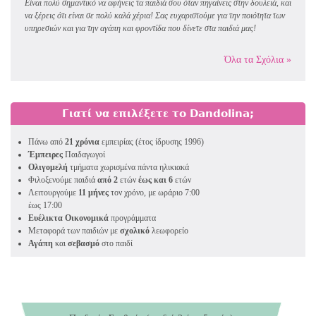
Είναι πολύ σημαντικό να αφήνεις τα παιδιά σου όταν πηγαίνεις στην δουλειά, και
να ξέρεις ότι είναι σε πολύ καλά χέρια! Σας ευχαριστούμε για την ποιότητα των
υπηρεσιών και για την αγάπη και φροντίδα που δίνετε στα παιδιά μας!
Όλα τα Σχόλια »
Γιατί να επιλέξετε το Dandolina;
Πάνω από
21 χρόνια
εμπειρίας (έτος ίδρυσης 1996)
Έμπειρες
Παιδαγωγοί
Ολιγομελή
τμήματα χωρισμένα πάντα ηλικιακά
Φιλοξενούμε παιδιά
από 2
ετών
έως και 6
ετών
Λειτουργούμε
11 μήνες
τον χρόνο, με ωράριο 7:00
έως 17:00
Ευέλικτα Οικονομικά
προγράμματα
Μεταφορά των παιδιών με
σχολικό
λεωφορείο
Αγάπη
και
σεβασμό
στο παιδί