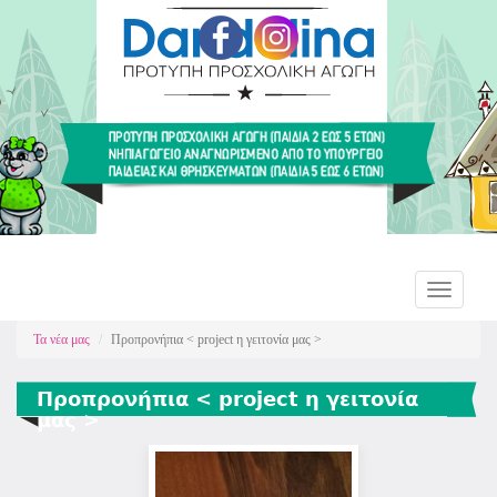
Παράκαμψη
προς
το
κυρίως
περιεχόμενο
Dandolina
Toggle
navigation
Τα νέα μας
Προπρονήπια < project η γειτονία μας >
Προπρονήπια < project η γειτονία
μας >