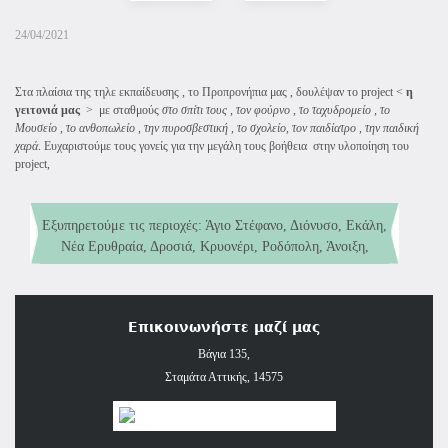
24/04/2021
Στα πλαίσια της τηλε εκπαίδευσης , το Προπρονήπια μας , δουλέψαν το project <
η
γειτονιά μας
> με σταθμούς
στο σπίτι τους
,
τον φούρνο , το
ταχυδρομείο , το
Μουσείο , το ανθοπωλείο , την πυροσβεστική , το σχολείο, τον παιδίατρο , την παιδική
χαρά
. Ευχαριστούμε τους γονείς για την μεγάλη τους βοήθεια στην υλοποίηση του
project,
Εξυπηρετούμε τις περιοχές: Άγιο Στέφανο, Διόνυσο, Εκάλη,
Νέα Ερυθραία, Δροσιά, Κρυονέρι, Ροδόπολη, Άνοιξη,
Παιδικός Σταθμός (παιδιά 2 έως 5 ετών)
Αφίδνες, Καπανδρίτι, Εύξεινο Πόντο, Κάτω Κηφισιά και
Νηπιαγωγείο αναγνωρισμένο από το Υπουργείο Παιδείας και
Σταμάτα.
Θρησκευμάτων (παιδιά 5 έως 6 ετών)
Επικοινωνήστε μαζί μας
Βάγια 135,
Σταμάτα Αττικής, 14575