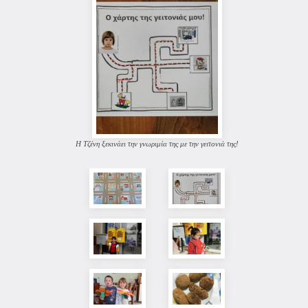
Η Τζένη ξεκινάει την γνωριμία της με την γειτονιά της!