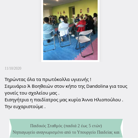
11/10/2020
Τηρώντας όλα τα πρωτόκολλα υγιεινής !
Σεμινάριο Ά Βοηθειών στον κήπο της Dandolina για τους 
γονείς του σχολείου μας .
Εισηγήτρια η παιδίατρος μας κυρία Άννα Ηλιοπούλου .
Την ευχαριστούμε .
Παιδικός Σταθμός (παιδιά 2 έως 5 ετών)
Νηπιαγωγείο αναγνωρισμένο από το Υπουργείο Παιδείας και
Εξυπηρετούμε τις περιοχές: Άγιο Στέφανο, Διόνυσο, Εκάλη,