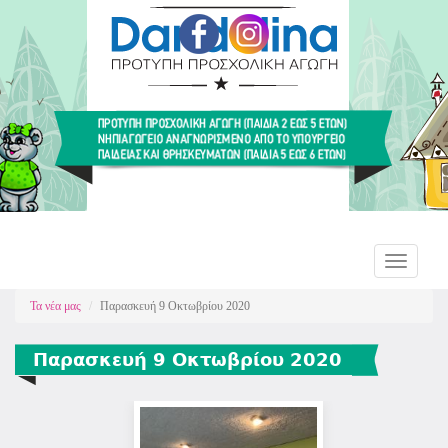
Παράκαμψη
προς
το
κυρίως
περιεχόμενο
Dandolina
Toggle
navigation
Τα νέα μας
Παρασκευή 9 Οκτωβρίου 2020
Παρασκευή 9 Οκτωβρίου 2020