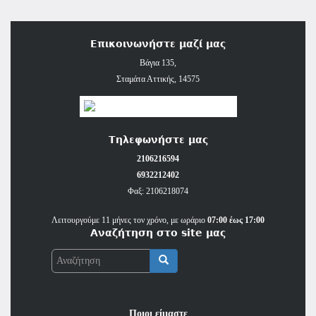
Θρησκευμάτων (παιδιά 5 έως 6 ετών)
Νέα Ερυθραία, Δροσιά, Κρυονέρι, Ροδόπολη, Άνοιξη,
Αφίδνες, Καπανδρίτι, Εύξεινο Πόντο, Κάτω Κηφισιά και
Σταμάτα.
Επικοινωνήστε μαζί μας
Βάγια 135,
Σταμάτα Αττικής, 14575
Τηλεφωνήστε μας
2106216594
6932212402
Φαξ: 2106218074
Λειτουργούμε 11 μήνες τον χρόνο, με ωράριο
07:00 έως 17:00
Αναζήτηση στο site μας
Αναζήτηση
Ποιοι είμαστε