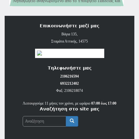
Εξυπηρετούμε τις περιοχές: Άγιο Στέφανο, Διόνυσο, Εκάλη,
Νηπιαγωγείο αναγνωρισμένο από το Υπουργείο Παιδείας και
Νέα Ερυθραία, Δροσιά, Κρυονέρι, Ροδόπολη, Άνοιξη,
Θρησκευμάτων (παιδιά 5 έως 6 ετών)
Αφίδνες, Καπανδρίτι, Εύξεινο Πόντο, Κάτω Κηφισιά και
Σταμάτα.
Επικοινωνήστε μαζί μας
Βάγια 135,
Σταμάτα Αττικής, 14575
Τηλεφωνήστε μας
2106216594
6932212402
Φαξ: 2106218074
Λειτουργούμε 11 μήνες τον χρόνο, με ωράριο
07:00 έως 17:00
Αναζήτηση στο site μας