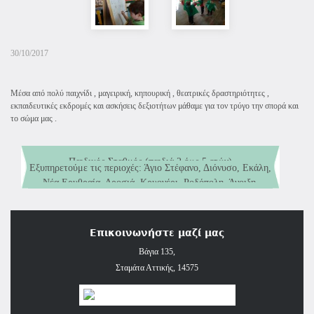
30/10/2017
Mέσα από πολύ παιχνίδι , μαγειρική, κηπουρική , θεατρικές δραστηριότητες ,
εκπαιδευτικές εκδρομές και ασκήσεις δεξιοτήτων μάθαμε για τον τρύγο την σπορά και
το σώμα μας .
Εξυπηρετούμε τις περιοχές: Άγιο Στέφανο, Διόνυσο, Εκάλη,
Νέα Ερυθραία, Δροσιά, Κρυονέρι, Ροδόπολη, Άνοιξη,
Παιδικός Σταθμός (παιδιά 2 έως 5 ετών)
Αφίδνες, Καπανδρίτι, Εύξεινο Πόντο, Κάτω Κηφισιά και
Νηπιαγωγείο αναγνωρισμένο από το Υπουργείο Παιδείας και
Σταμάτα.
Θρησκευμάτων (παιδιά 5 έως 6 ετών)
Επικοινωνήστε μαζί μας
Βάγια 135,
Σταμάτα Αττικής, 14575